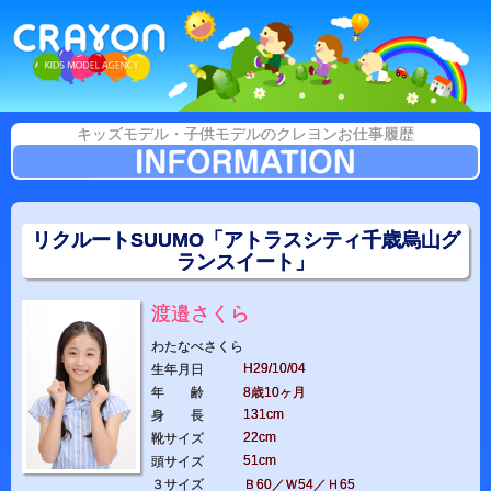
キッズモデル・子供モデルのクレヨンお仕事履歴
リクルートSUUMO「アトラスシティ千歳烏山グ
ランスイート」
渡邉さくら
わたなべさくら
H29/10/04
生年月日
年 齢
8歳10ヶ月
131cm
身 長
22cm
靴サイズ
51cm
頭サイズ
３サイズ
Ｂ60／Ｗ54／Ｈ65