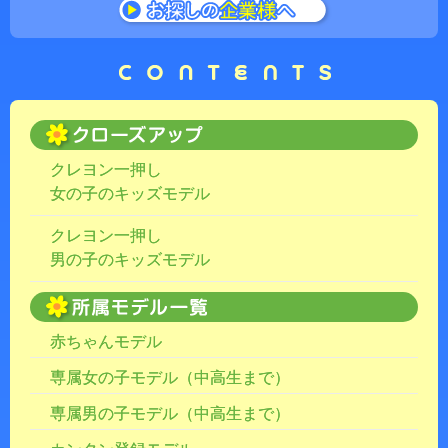
クレヨン一押し
女の子のキッズモデル
クレヨン一押し
男の子のキッズモデル
赤ちゃんモデル
専属女の子モデル（中高生まで）
専属男の子モデル（中高生まで）