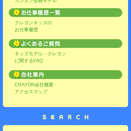
カンタン登録モデル
クレヨンキッズの
お仕事履歴
キッズモデル・クレヨン
に関するFAQ
CRAYON会社概要・
アクセスマップ