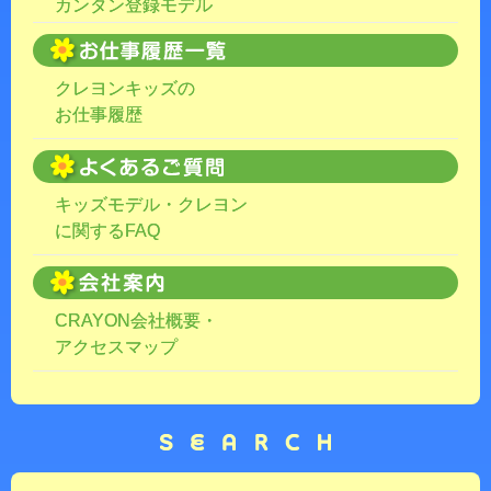
カンタン登録モデル
クレヨンキッズの
お仕事履歴
キッズモデル・クレヨン
に関するFAQ
CRAYON会社概要・
アクセスマップ