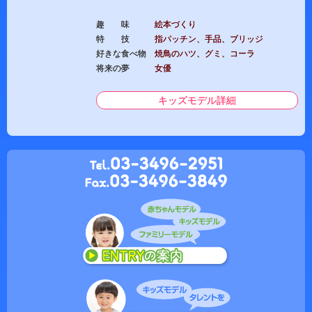
趣 味
絵本づくり
特 技
指パッチン、手品、ブリッジ
好きな食べ物
焼鳥のハツ、グミ、コーラ
将来の夢
女優
キッズモデル詳細