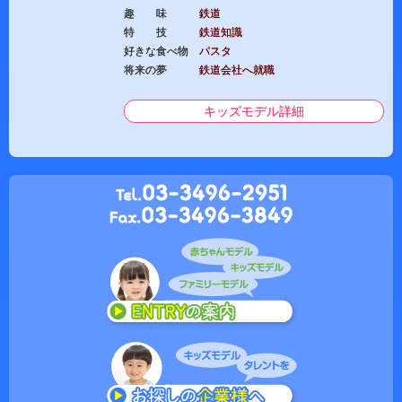
趣 味
鉄道
特 技
鉄道知識
好きな食べ物
パスタ
将来の夢
鉄道会社へ就職
キッズモデル詳細