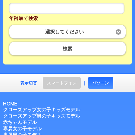
年齢層で検索
選択してください
検索
表示切替
スマートフォン
｜
パソコン
HOME
クローズアップ女の子キッズモデル
クローズアップ男の子キッズモデル
赤ちゃんモデル
専属女の子モデル
専属男の子モデル