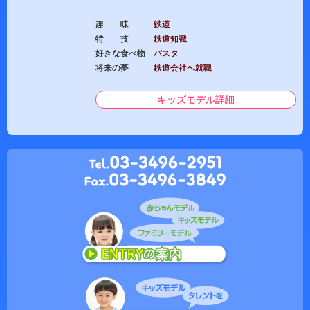
趣 味
鉄道
特 技
鉄道知識
好きな食べ物
パスタ
将来の夢
鉄道会社へ就職
キッズモデル詳細