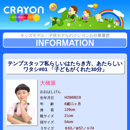
キッズモデル・子供モデルのクレヨンお仕事履歴
テンプスタッフ私らしいはたらき方、あたらしい
ワタシ#01 「子どもがくれた30分」
大橋源
おおはしげん
H29/08/19
生年月日
年 齢
8歳11ヶ月
129cm
身 長
21cm
靴サイズ
54cm
頭サイズ
３サイズ
Ｂ63／Ｗ57／Ｈ74