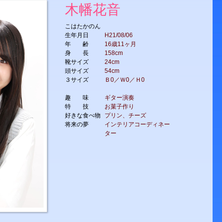
木幡花音
こはたかのん
生年月日
H21/08/06
年 齢
16歳11ヶ月
身 長
158cm
靴サイズ
24cm
頭サイズ
54cm
３サイズ
Ｂ0／Ｗ0／Ｈ0
趣 味
ギター演奏
特 技
お菓子作り
好きな食べ物
プリン、チーズ
将来の夢
インテリアコーディネー
ター