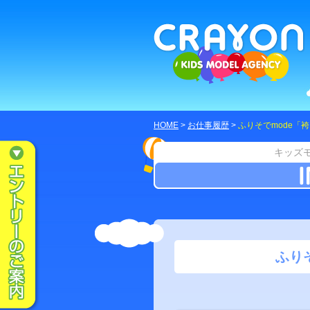
HOME
>
お仕事履歴
>
ふりそでmode「
キッズ
ふり