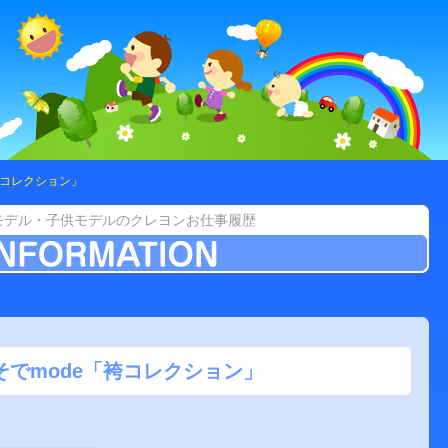
袴コレクション」
モデル・子供モデルのクレヨンお仕事履歴
そでmode「袴コレクション」