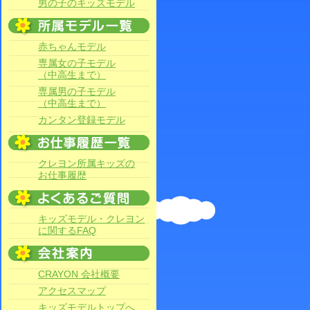
男の子のキッズモデル
赤ちゃんモデル
専属女の子モデル
（中高生まで）
専属男の子モデル
（中高生まで）
カンタン登録モデル
クレヨン所属キッズの
お仕事履歴
キッズモデル・クレヨン
に関するFAQ
CRAYON 会社概要
アクセスマップ
キッズモデルトップへ