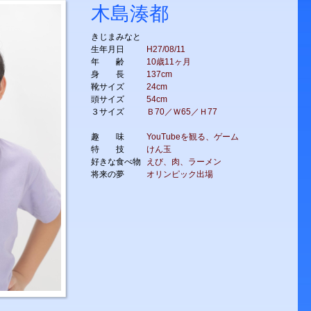
木島湊都
きじまみなと
生年月日
H27/08/11
年 齢
10歳11ヶ月
身 長
137cm
靴サイズ
24cm
頭サイズ
54cm
３サイズ
Ｂ70／Ｗ65／Ｈ77
趣 味
YouTubeを観る、ゲーム
特 技
けん玉
好きな食べ物
えび、肉、ラーメン
将来の夢
オリンピック出場