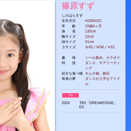
篠原すず
しのはらすず
生年月日
H28/04/21
年 齢
10歳4ヶ月
身 長
135cm
靴サイズ
22cm
頭サイズ
51cm
３サイズ
Ｂ60／Ｗ58／Ｈ61
趣 味
シール集め、カラオケ
特 技
ダンス、チアリーディ
ング
好きな食べ物
キムチ鍋、納豆
将来の夢
ダンスが上手なアイド
ル
TV
2026
TBS「DREAMSTAGE」
EX