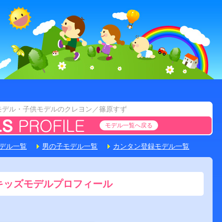
モデル・子供モデルのクレヨン／篠原すず
モデル一覧へ戻る
デル一覧
男の子モデル一覧
カンタン登録モデル一覧
キッズモデルプロフィール