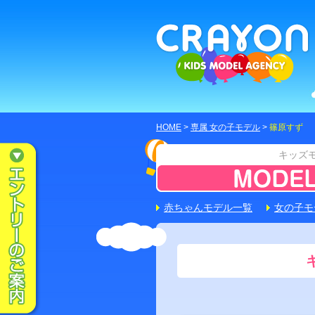
HOME
>
専属 女の子モデル
>
篠原すず
キッズ
赤ちゃんモデル一覧
女の子モ