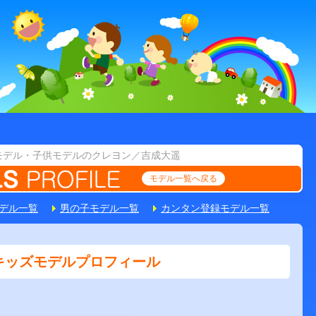
モデル・子供モデルのクレヨン／吉成大遥
モデル一覧へ戻る
デル一覧
男の子モデル一覧
カンタン登録モデル一覧
キッズモデルプロフィール