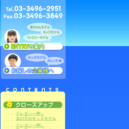
クレヨン一押し
女の子のキッズモデル
クレヨン一押し