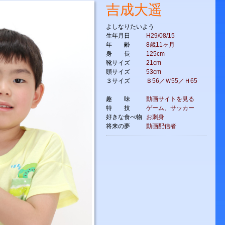
吉成大遥
よしなりたいよう
生年月日
H29/08/15
年 齢
8歳11ヶ月
身 長
125cm
靴サイズ
21cm
頭サイズ
53cm
３サイズ
Ｂ56／Ｗ55／Ｈ65
趣 味
動画サイトを見る
特 技
ゲーム、サッカー
好きな食べ物
お刺身
将来の夢
動画配信者