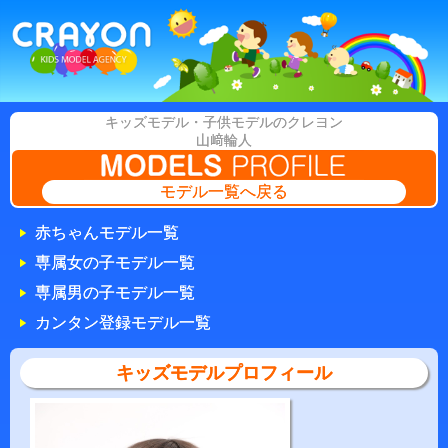
キッズモデル・子供モデルのクレヨン
山﨑輪人
モデル一覧へ戻る
赤ちゃんモデル一覧
専属女の子モデル一覧
専属男の子モデル一覧
カンタン登録モデル一覧
キッズモデルプロフィール