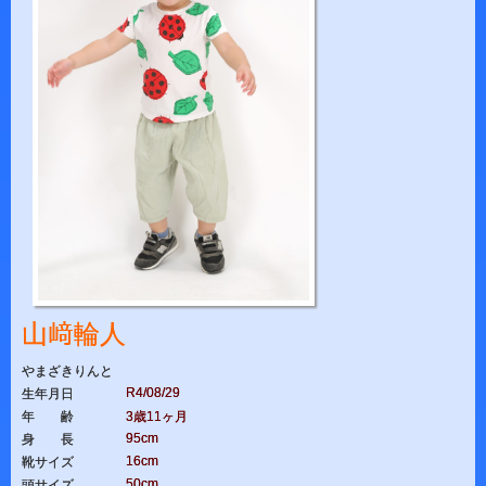
山﨑輪人
やまざきりんと
R4/08/29
生年月日
年 齢
3歳11ヶ月
95cm
身 長
16cm
靴サイズ
50cm
頭サイズ