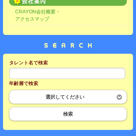
CRAYON会社概要・
アクセスマップ
タレント名で検索
年齢層で検索
選択してください
検索