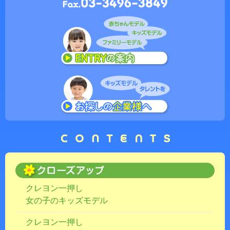
クレヨン一押し
女の子のキッズモデル
クレヨン一押し