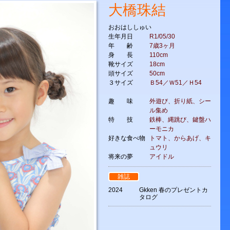
大橋珠結
おおはししゅい
生年月日
R1/05/30
年 齢
7歳3ヶ月
身 長
110cm
靴サイズ
18cm
頭サイズ
50cm
３サイズ
Ｂ54／Ｗ51／Ｈ54
趣 味
外遊び、折り紙、シー
ル集め
特 技
鉄棒、縄跳び、鍵盤ハ
ーモニカ
好きな食べ物
トマト、からあげ、キ
ュウリ
将来の夢
アイドル
雑誌
2024
Gkken 春のプレゼントカ
タログ