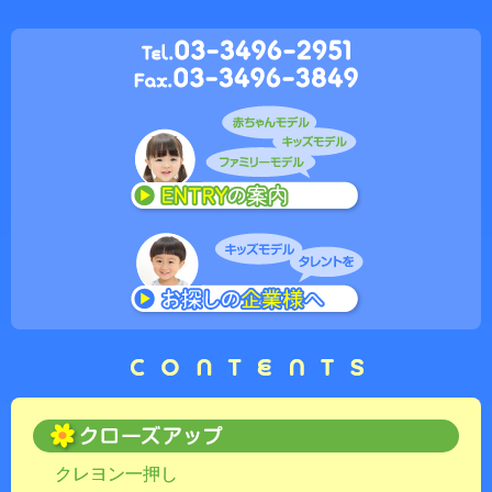
クレヨン一押し