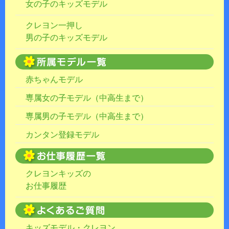
女の子のキッズモデル
クレヨン一押し
男の子のキッズモデル
赤ちゃんモデル
専属女の子モデル（中高生まで）
専属男の子モデル（中高生まで）
カンタン登録モデル
クレヨンキッズの
お仕事履歴
キッズモデル・クレヨン