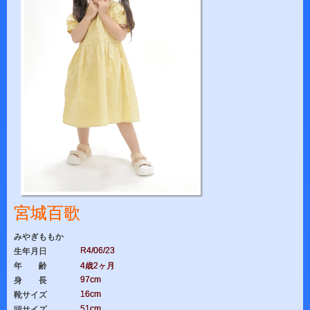
宮城百歌
みやぎももか
R4/06/23
生年月日
年 齢
4歳2ヶ月
97cm
身 長
16cm
靴サイズ
51cm
頭サイズ