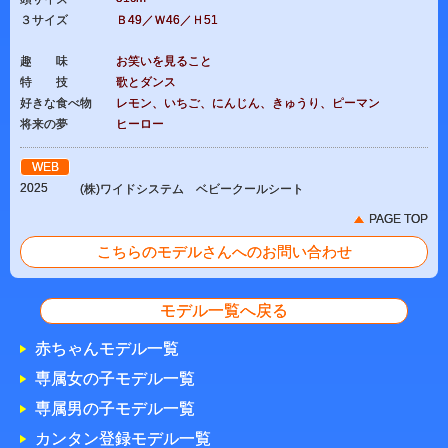
３サイズ
Ｂ49／Ｗ46／Ｈ51
趣 味
お笑いを見ること
特 技
歌とダンス
好きな食べ物
レモン、いちご、にんじん、きゅうり、ピーマン
将来の夢
ヒーロー
WEB
2025
(株)ワイドシステム ベビークールシート
PAGE TOP
こちらのモデルさんへのお問い合わせ
モデル一覧へ戻る
赤ちゃんモデル一覧
専属女の子モデル一覧
専属男の子モデル一覧
カンタン登録モデル一覧