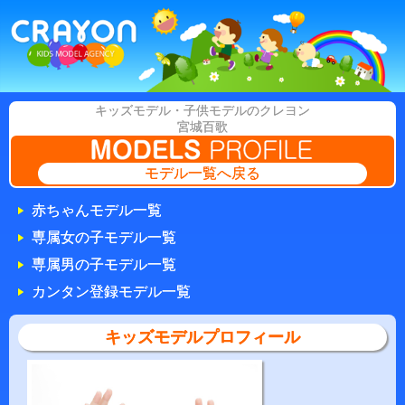
キッズモデル・子供モデルのクレヨン
宮城百歌
モデル一覧へ戻る
赤ちゃんモデル一覧
専属女の子モデル一覧
専属男の子モデル一覧
カンタン登録モデル一覧
キッズモデルプロフィール