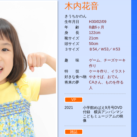
木内花音
きうちかのん
生年月日
H30/02/09
年 齢
8歳6ヶ月
身 長
122cm
靴サイズ
21cm
頭サイズ
50cm
３サイズ
Ｂ54／Ｗ53／Ｈ53
趣 味
ゲーム、チーズケーキ
作り
特 技
ケーキ作り、イラスト
好きな食べ物
やきそば、おでん
将来の夢
CAさん、ものを作る
人
VP
2021
小学館めばえ9月号DVD
付録 横浜アンパンマン
こどもミュージアムの映
像
雑誌