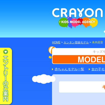
HOME
>
カンタン登録モデル
>
木内花音
キッズ
赤ちゃんモデル一覧
女の子モ