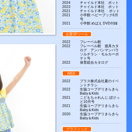
2024
チャイルド本社 ポット
2023
チャイルド本社 ポット
2021
チャイルド本社 ポット
2021
小学館 ベビーブック6月
号
2021
小学館 めばえ DVD付録
企業SPツール
2022
フレーベル館
2022
フレーベル館 遊具カタ
ログ アンパンマンパラ
ソルチラシ・モルカーポ
テト号
2022
保育総合カタログ
WEB
2022
プラス株式会社夏のイベ
ントチラシ
2022
生協コープデリきらきら
Baby＆Kids
2021
こどもちゃれんじ ぽけっ
と10月号
2021
生協コープデリきらきら
Baby＆Kids
2020
生協コープデリきらきら
Baby＆Kids
グラフィック