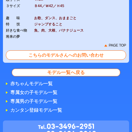
３サイズ
Ｂ44／Ｗ42／Ｈ45
趣 味
お歌、ダンス、おままごと
特 技
ジャンプすること
好きな食べ物
魚、肉、大根、バナナジュース
将来の夢
PAGE TOP
こちらのモデルさんへのお問い合わせ
モデル一覧へ戻る
赤ちゃんモデル一覧
専属女の子モデル一覧
専属男の子モデル一覧
カンタン登録モデル一覧