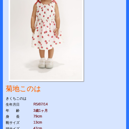
菊地このは
きくちこのは
R5/07/14
生年月日
年 齢
3歳1ヶ月
79cm
身 長
13cm
靴サイズ
47cm
頭サイズ