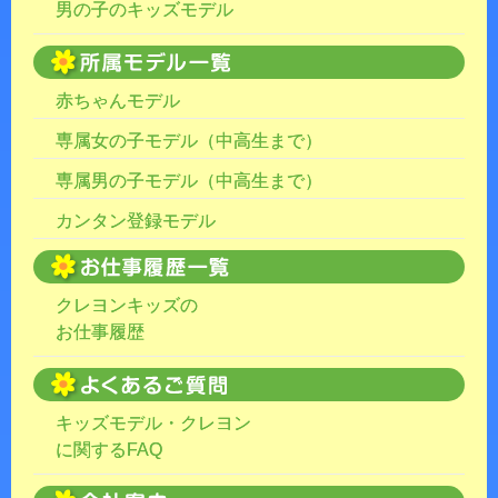
男の子のキッズモデル
赤ちゃんモデル
専属女の子モデル（中高生まで）
専属男の子モデル（中高生まで）
カンタン登録モデル
クレヨンキッズの
お仕事履歴
キッズモデル・クレヨン
に関するFAQ