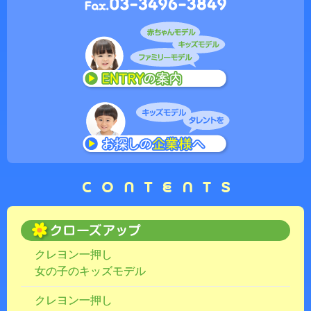
クレヨン一押し
女の子のキッズモデル
クレヨン一押し