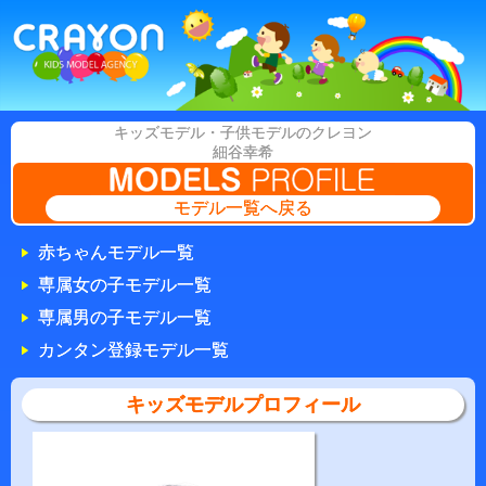
キッズモデル・子供モデルのクレヨン
細谷幸希
モデル一覧へ戻る
赤ちゃんモデル一覧
専属女の子モデル一覧
専属男の子モデル一覧
カンタン登録モデル一覧
キッズモデルプロフィール