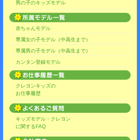
男の子のキッズモデル
赤ちゃんモデル
専属女の子モデル（中高生まで）
専属男の子モデル（中高生まで）
カンタン登録モデル
クレヨンキッズの
お仕事履歴
キッズモデル・クレヨン
に関するFAQ