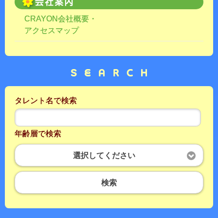
CRAYON会社概要・
アクセスマップ
タレント名で検索
年齢層で検索
選択してください
検索