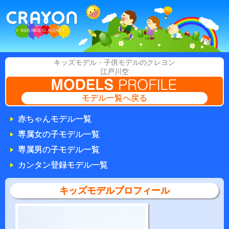
キッズモデル・子供モデルのクレヨン
江戸川空
モデル一覧へ戻る
赤ちゃんモデル一覧
専属女の子モデル一覧
専属男の子モデル一覧
カンタン登録モデル一覧
キッズモデルプロフィール