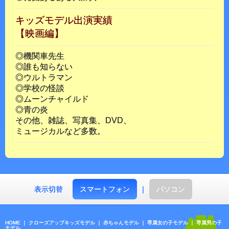
キッズモデル出演実績
【映画編】
◎機関車先生
◎誰も知らない
◎ウルトラマン
◎学校の怪談
◎ムーンチャイルド
◎青の炎
その他、雑誌、写真集、DVD、
ミュージカルなど多数。
表示切替
スマートフォン
｜
パソコン
HOME
｜
クローズアップキッズモデル
｜
赤ちゃんモデル
｜
専属女の子モデル
｜
専属男の子
モデル