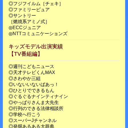
◎フジフイルム［チェキ］
◎ファミリーピュア
◎サントリー
［燃焼系アミノ式］
◎ECCジュニア
◎NTTコミュニケーションズ
キッズモデル出演実績
【TV番組編】
◎週刊こどもニュース
◎天才テレビくんMAX
◎さわやか三組
◎いないいないばあっ！
◎ひとりでできるもん
◎ぐるぐるナインティナイン
◎やっぱりさんま大先生
◎行列のできる法律相談所
◎学校へ行こう
◎スーパーJチャンネル
◎発掘あるある大辞典