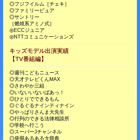
◎フジフイルム［チェキ］
◎ファミリーピュア
◎サントリー
［燃焼系アミノ式］
◎ECCジュニア
◎NTTコミュニケーションズ
キッズモデル出演実績
【TV番組編】
◎週刊こどもニュース
◎天才テレビくんMAX
◎さわやか三組
◎いないいないばあっ！
◎ひとりでできるもん
◎ぐるぐるナインティナイン
◎やっぱりさんま大先生
◎行列のできる法律相談所
◎学校へ行こう
◎スーパーJチャンネル
◎発掘あるある大辞典