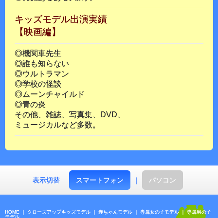
キッズモデル出演実績
【映画編】
◎機関車先生
◎誰も知らない
◎ウルトラマン
◎学校の怪談
◎ムーンチャイルド
◎青の炎
その他、雑誌、写真集、DVD、
ミュージカルなど多数。
表示切替
スマートフォン
｜
パソコン
HOME
｜
クローズアップキッズモデル
｜
赤ちゃんモデル
｜
専属女の子モデル
｜
専属男の子
モデル