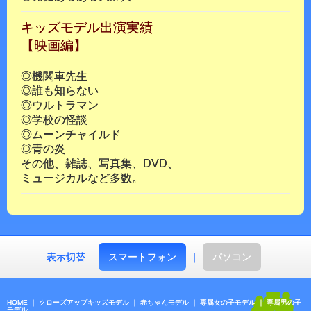
キッズモデル出演実績
【映画編】
◎機関車先生
◎誰も知らない
◎ウルトラマン
◎学校の怪談
◎ムーンチャイルド
◎青の炎
その他、雑誌、写真集、DVD、
ミュージカルなど多数。
表示切替
スマートフォン
｜
パソコン
HOME
｜
クローズアップキッズモデル
｜
赤ちゃんモデル
｜
専属女の子モデル
｜
専属男の子
モデル