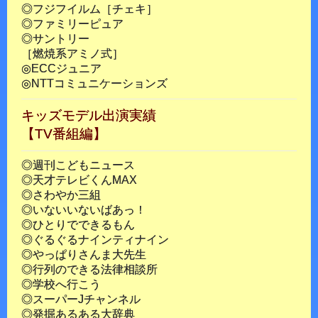
◎フジフイルム［チェキ］
◎ファミリーピュア
◎サントリー
［燃焼系アミノ式］
◎ECCジュニア
◎NTTコミュニケーションズ
キッズモデル出演実績
【TV番組編】
◎週刊こどもニュース
◎天才テレビくんMAX
◎さわやか三組
◎いないいないばあっ！
◎ひとりでできるもん
◎ぐるぐるナインティナイン
◎やっぱりさんま大先生
◎行列のできる法律相談所
◎学校へ行こう
◎スーパーJチャンネル
◎発掘あるある大辞典