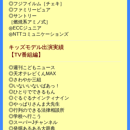
◎フジフイルム［チェキ］
◎ファミリーピュア
◎サントリー
［燃焼系アミノ式］
◎ECCジュニア
◎NTTコミュニケーションズ
キッズモデル出演実績
【TV番組編】
◎週刊こどもニュース
◎天才テレビくんMAX
◎さわやか三組
◎いないいないばあっ！
◎ひとりでできるもん
◎ぐるぐるナインティナイン
◎やっぱりさんま大先生
◎行列のできる法律相談所
◎学校へ行こう
◎スーパーJチャンネル
◎発掘あるある大辞典