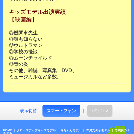
キッズモデル出演実績
【映画編】
◎機関車先生
◎誰も知らない
◎ウルトラマン
◎学校の怪談
◎ムーンチャイルド
◎青の炎
その他、雑誌、写真集、DVD、
ミュージカルなど多数。
表示切替
スマートフォン
｜
パソコン
HOME
｜
クローズアップキッズモデル
｜
赤ちゃんモデル
｜
専属女の子モデル
｜
専属男の子
モデル