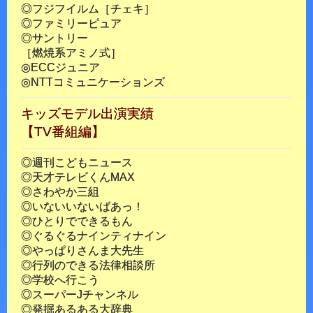
◎フジフイルム［チェキ］
◎ファミリーピュア
◎サントリー
［燃焼系アミノ式］
◎ECCジュニア
◎NTTコミュニケーションズ
キッズモデル出演実績
【TV番組編】
◎週刊こどもニュース
◎天才テレビくんMAX
◎さわやか三組
◎いないいないばあっ！
◎ひとりでできるもん
◎ぐるぐるナインティナイン
◎やっぱりさんま大先生
◎行列のできる法律相談所
◎学校へ行こう
◎スーパーJチャンネル
◎発掘あるある大辞典