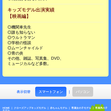
キッズモデル出演実績
【映画編】
◎機関車先生
◎誰も知らない
◎ウルトラマン
◎学校の怪談
◎ムーンチャイルド
◎青の炎
その他、雑誌、写真集、DVD、
ミュージカルなど多数。
表示切替
スマートフォン
｜
パソコン
HOME
｜
クローズアップキッズモデル
｜
赤ちゃんモデル
｜
専属女の子モデル
｜
専属男の子
モデル