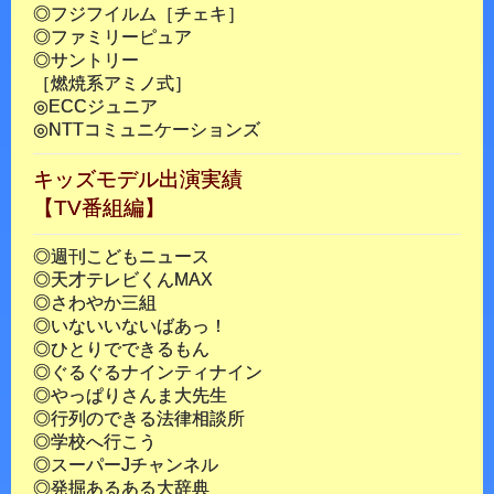
◎フジフイルム［チェキ］
◎ファミリーピュア
◎サントリー
［燃焼系アミノ式］
◎ECCジュニア
◎NTTコミュニケーションズ
キッズモデル出演実績
【TV番組編】
◎週刊こどもニュース
◎天才テレビくんMAX
◎さわやか三組
◎いないいないばあっ！
◎ひとりでできるもん
◎ぐるぐるナインティナイン
◎やっぱりさんま大先生
◎行列のできる法律相談所
◎学校へ行こう
◎スーパーJチャンネル
◎発掘あるある大辞典