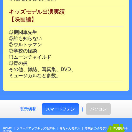
キッズモデル出演実績
【映画編】
◎機関車先生
◎誰も知らない
◎ウルトラマン
◎学校の怪談
◎ムーンチャイルド
◎青の炎
その他、雑誌、写真集、DVD、
ミュージカルなど多数。
表示切替
スマートフォン
｜
パソコン
HOME
｜
クローズアップキッズモデル
｜
赤ちゃんモデル
｜
専属女の子モデル
｜
専属男の子
モデル