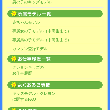
男の子のキッズモデル
赤ちゃんモデル
専属女の子モデル（中高生まで）
専属男の子モデル（中高生まで）
カンタン登録モデル
クレヨンキッズの
お仕事履歴
キッズモデル・クレヨン
に関するFAQ