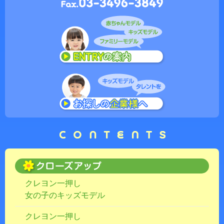
クレヨン一押し
女の子のキッズモデル
クレヨン一押し